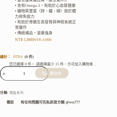
• 富含優質蛋白質、維生素B12
• 含有Omega-3，有助於心血管健康
• 礦物質豐富（鋅、鐵、磷）助於體
力與免疫力
• 有助於骨骼生長發育與神經系統正
常運作
• 傳統補品，滋養強身
NT$
1,800
NT$
2,000
總計：
NT$
0
(0 件)
您已選擇 0 件。 請選擇最少 15 件，方可加入購物車…
加入購物車
A
l
t
分類:
禮盒系列
e
r
備註
有任何問題可先私訊官方賴 @wtz777
n
a
t