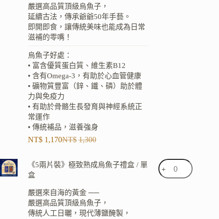
嚴選高品質頂級烏魚子，
延續古法，傳承爺爺50年手藝。
即開即食，讓傳統美味也能成為日常
滋補的零嘴！
烏魚子好處：
• 富含優質蛋白質、維生素B12
• 含有Omega-3，有助於心血管健康
• 礦物質豐富（鋅、鐵、磷）助於體
力與免疫力
• 有助於骨骼生長發育與神經系統正
常運作
• 傳統補品，滋養強身
NT$
1,170
NT$
1,300
《5兩片裝》極致熟成烏魚子禮盒 / 單
盒
嚴選來自海的黃金 ──
嚴選高品質頂級烏魚子，
傳統人工日曬，現代薄鹽醃製，