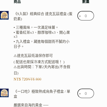
商品
數量
《9入裝》經典綜合 達克瓦茲禮盒 (蛋
奶素)
•
三種風味，一次滿足味蕾。
•
蜜香紅茶x3、醇厚咖啡x3、開心果
x3
•
九入禮盒，藏進每個甜而不膩的小
日子。
⚠️達克瓦茲低溫保存即可
( 配送也是採冷凍方式配送哦！ )
⚠️出貨時間：下單2天內寄出(不含假
日)
NT$
720
NT$
800
《一口吃》極致熟成烏魚子禮盒 / 單
盒
嚴選來自海的黃金 ──