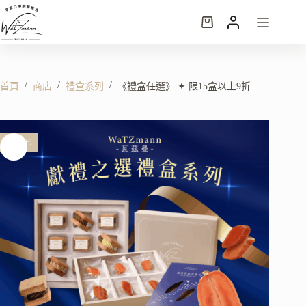
/
/
/
首頁
商店
禮盒系列
《禮盒任選》 ✦ 限15盒以上9折
SALE