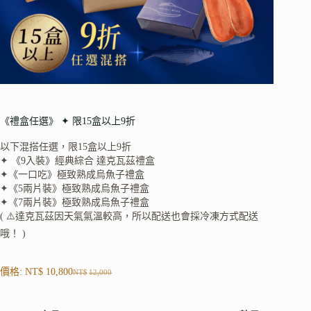
《禮盒任選》 ✦ 限15盒以上9折
以下混搭任選，限15盒以上9折
✦ 《9入裝》經典綜合 達克瓦茲禮盒
✦《一口吃》極致熟成烏魚子禮盒
✦《5兩片裝》極致熟成烏魚子禮盒
✦《7兩片裝》極致熟成烏魚子禮盒
( ⚠️達克瓦茲因天氣氣溫較高，所以配送也會採冷凍方式配送
哦！ )
價格:
NT$
10,800
NT$
12,000