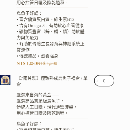
用心控管日曬及陰乾過程。
烏魚子好處：
• 富含優質蛋白質、維生素B12
• 含有Omega-3，有助於心血管健康
• 礦物質豐富（鋅、鐵、磷）助於體
力與免疫力
• 有助於骨骼生長發育與神經系統正
常運作
• 傳統補品，滋養強身
NT$
1,080
NT$
1,200
《7兩片裝》極致熟成烏魚子禮盒 / 單
盒
嚴選來自海的黃金 ──
嚴選高品質頂級烏魚子，
傳統人工日曬，現代薄鹽醃製，
用心控管日曬及陰乾過程。
烏魚子好處：