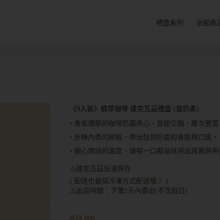
禮盒系列
全部商
《9入裝》醇厚咖啡 達克瓦茲禮盒 (蛋奶素)
• 香氣濃郁的咖啡奶霜夾心，苦甜交融、層次豐富
• 外酥內柔的餅殼，帶出恰到好處的香氣與口感。
• 細心烘焙的溫度，讓每一口都品味得出真實與用
⚠️達克瓦茲低溫保存
( 配送也是採冷凍方式配送哦！ )
⚠️出貨時間：下單2天內寄出(不含假日)
NT$
800