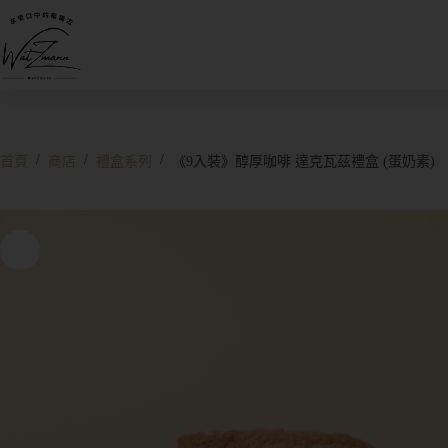
/
/
/
首頁
商店
禮盒系列
《9入裝》醇厚咖啡 達克瓦茲禮盒 (蛋奶素)