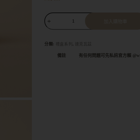
加入購物車
A
l
t
分類:
禮盒系列
,
達克瓦茲
e
r
備註
有任何問題可先私訊官方賴 @wtz
n
a
t
i
v
e
: