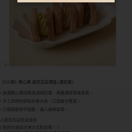
《9入裝》開心果 達克瓦茲禮盒 (蛋奶素)
• 香濃開心果研磨成滑順奶霜，堆疊濃厚堅果香氣。
• 手工烘烤的餅殼外酥內柔，口感層次豐富。
• 口感綿密卻不甜膩，讓人齒頰留香。
⚠️達克瓦茲低溫保存
( 配送也是採冷凍方式配送哦！ )