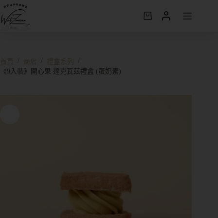
/
/
/
首頁
商店
禮盒系列
《9入裝》開心果 達克瓦茲禮盒 (蛋奶素)