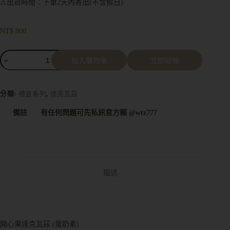
⚠️出貨時間：下單2天內寄出(不含假日)
NT$
800
加入購物車
立即結帳
A
l
t
分類:
禮盒系列
,
達克瓦茲
e
r
備註
有任何問題可先私訊官方賴 @wtz777
n
a
t
i
v
e
:
描述
開心果達克瓦茲 (蛋奶素)